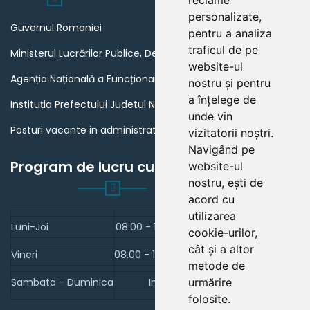
reclame
personalizate,
Guvernul Romaniei
pentru a analiza
traficul de pe
Ministerul Lucrărilor Publice, Dezvoltării și Administrației
website-ul
Agenția Națională a Funcționarilor Publici
nostru și pentru
a înțelege de
Instituția Prefectului Judetul Neamt
unde vin
Posturi vacante in administratia publica din Romania
vizitatorii noștri.
Navigând pe
Program de lucru cu publicul
website-ul
nostru, ești de
acord cu
utilizarea
Luni-Joi
08:00 - 16:30
cookie-urilor,
cât și a altor
Vineri
08.00 - 14.00
metode de
Sambata - Duminica
Inchis
urmărire
folosite.