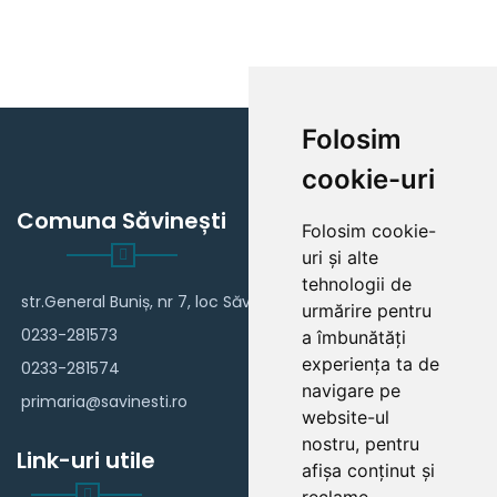
Folosim
cookie-uri
Comuna Săvinești
Folosim cookie-
uri și alte
tehnologii de
str.General Buniș, nr 7, loc Săvinești
urmărire pentru
0233-281573
a îmbunătăți
experiența ta de
0233-281574
navigare pe
primaria@savinesti.ro
website-ul
nostru, pentru
Link-uri utile
afișa conținut și