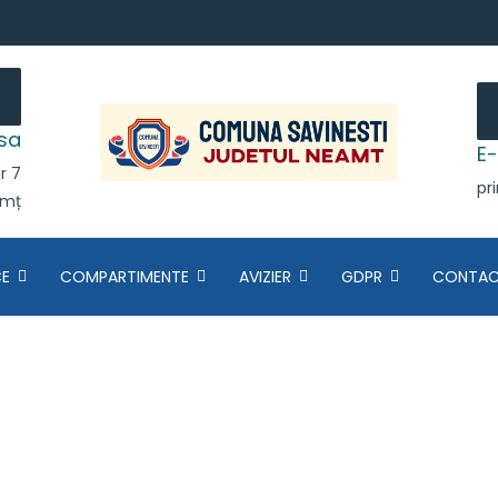
sa
E-
r 7
pr
amț
CE
COMPARTIMENTE
AVIZIER
GDPR
CONTA