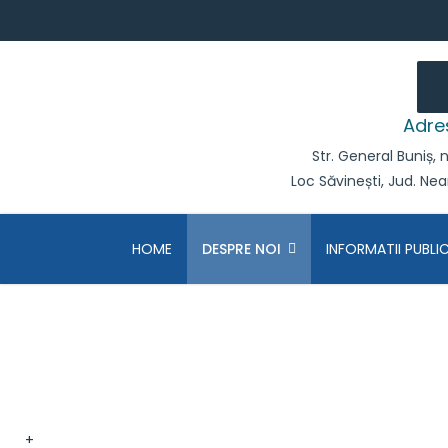
Adre
Str. General Buniș, n
Loc Săvinești, Jud. Ne
HOME
DESPRE NOI
INFORMATII PUBLI
PARC SAVINESTI
+