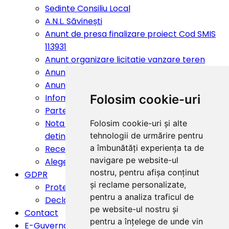
Sedinte Consiliu Local
A.N.L. Săvinești
Anunt de presa finalizare proiect Cod SMIS
113931
Anunt organizare licitatie vanzare teren
Anunt de presa finalizare proiect 114486
Anunt actualizare PUG
Infomare ISU Neamt
Folosim cookie-uri
Parteneriate
Nota de informare privind obligatiile
Folosim cookie-uri și alte
detinatorilor de animale
tehnologii de urmărire pentru
a îmbunătăți experiența ta de
Recensamantul Populatiei si Locuintelor 2021
navigare pe website-ul
Alegeri pentru Presedintele României 2025
nostru, pentru afișa conținut
GDPR
și reclame personalizate,
Protectia datelor personale
pentru a analiza traficul de
Declaratia privind accesibilitatea
pe website-ul nostru și
Contact
pentru a înțelege de unde vin
E-Guvernare