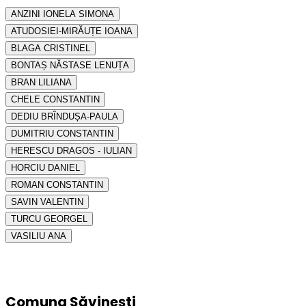
ANZINI IONELA SIMONA
ATUDOSIEI-MIRĂUȚE IOANA
BLAGA CRISTINEL
BONTAȘ NĂSTASE LENUȚA
BRAN LILIANA
CHELE CONSTANTIN
DEDIU BRÎNDUȘA-PAULA
DUMITRIU CONSTANTIN
HERESCU DRAGOS - IULIAN
HORCIU DANIEL
ROMAN CONSTANTIN
SAVIN VALENTIN
TURCU GEORGEL
VASILIU ANA
Comuna Săvinești