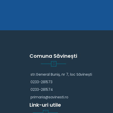
Comuna Săvinești
str.General Buniș, nr 7, loc Săvinești
0233-281573
0233-281574
primaria@savinesti.ro
Link-uri utile