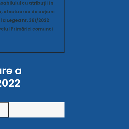
abilului cu atribuţii în
a, efectuarea de acţiuni
 la Legea nr. 361/2022
ivelul Primăriei comunei
are a
2022