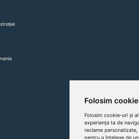
strației
omania
Folosim cookie
Folosim cookie-uri și a
experiența ta de naviga
reclame personalizate, 
pentru a înțelege de un