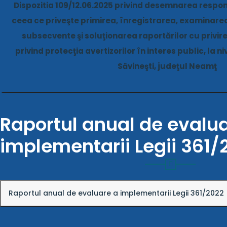
Dispozitia 109/12.06.2025 privind desemnarea respons
ceea ce priveşte primirea, înregistrarea, examinare
subsecvente şi soluţionarea raportărilor cu privire
privind protecţia avertizorilor în interes public, la n
Săvineşti, judeţul Neamţ
Raportul anual de evalu
implementarii Legii 361/
Raportul anual de evaluare a implementarii Legii 361/2022