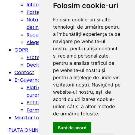
Infomare ISU Neamt
Folosim cookie-uri
Parteneriate
Nota de informare privind obligatiile
Folosim cookie-uri și alte
detinatorilor de animale
tehnologii de urmărire pentru
a îmbunătăți experiența ta de
Recensamantul Populatiei si Locuintelor 2021
navigare pe website-ul
Alegeri pentru Presedintele României 2025
nostru, pentru afișa conținut
GDPR
și reclame personalizate,
Protectia datelor personale
pentru a analiza traficul de
Declaratia privind accesibilitatea
pe website-ul nostru și
Contact
pentru a înțelege de unde vin
E-Guvernare
vizitatorii noștri. Navigând pe
Plati online impozite si taxe locale (in
website-ul nostru, ești de
curand)
acord cu utilizarea cookie-
Petitii si sesizari online
urilor, cât și a altor metode
Formulare electronice
de urmărire folosite.
Monitor Local
Sunt de acord
PLATA ONLINE IMPOZITE SI TAXE (sectiune in lucru)