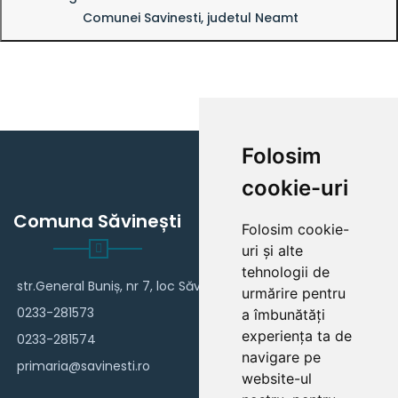
Comunei Savinesti, judetul Neamt
Folosim
cookie-uri
Comuna Săvinești
Folosim cookie-
uri și alte
tehnologii de
str.General Buniș, nr 7, loc Săvinești
urmărire pentru
0233-281573
a îmbunătăți
experiența ta de
0233-281574
navigare pe
primaria@savinesti.ro
website-ul