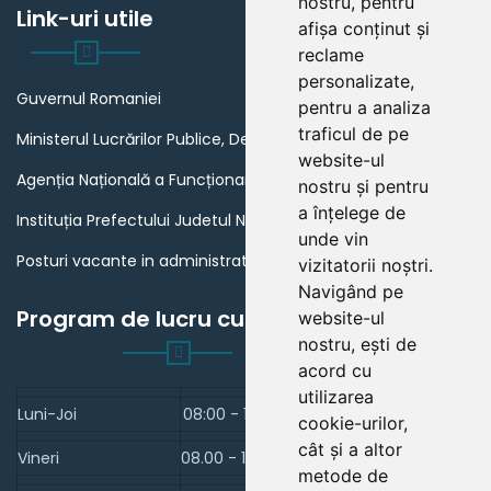
nostru, pentru
Link-uri utile
afișa conținut și
reclame
personalizate,
Guvernul Romaniei
pentru a analiza
traficul de pe
Ministerul Lucrărilor Publice, Dezvoltării și Administrației
website-ul
Agenția Națională a Funcționarilor Publici
nostru și pentru
a înțelege de
Instituția Prefectului Judetul Neamt
unde vin
Posturi vacante in administratia publica din Romania
vizitatorii noștri.
Navigând pe
Program de lucru cu publicul
website-ul
nostru, ești de
acord cu
utilizarea
Luni-Joi
08:00 - 16:30
cookie-urilor,
cât și a altor
Vineri
08.00 - 14.00
metode de