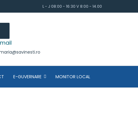
L - J 08:00 - 16:30 V 8:00 - 14.00
mail
imaria@savinesti.ro
CT
E-GUVERNARE
MONITOR LOCAL