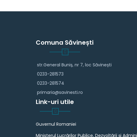
Comuna Săvinești
str.General Buniș, nr 7, loc Săvinești
0233-281573
0233-281574
primaria@savinesti.ro
Link-uri utile
Guvernul Romaniei
Ministerul Lucrărilor Publice, Dezvoltării și Admini