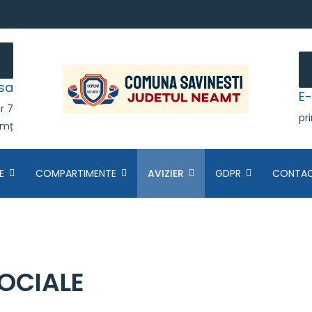
sa
E-
r 7
pr
amț
E
COMPARTIMENTE
AVIZIER
GDPR
CONTA
SOCIALE