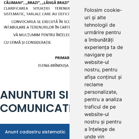
Folosim cookie-
uri și alte
tehnologii de
urmărire pentru
a îmbunătăți
experiența ta de
navigare pe
website-ul
nostru, pentru
afișa conținut și
reclame
ANUNTURI SI
personalizate,
pentru a analiza
COMUNICATE 2025
traficul de pe
website-ul
nostru și pentru
a înțelege de
Anunt cadastru sistematic
unde vin